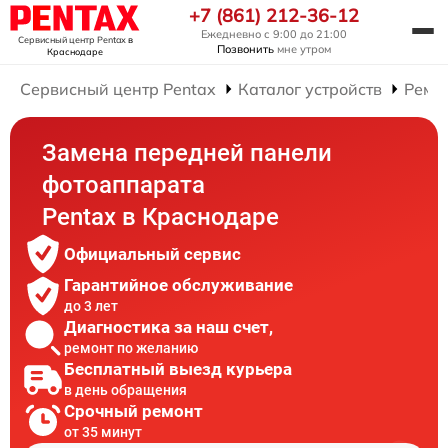
+7 (861) 212-36-12
Ежедневно с 9:00 до 21:00
Сервисный центр Pentax
в
Позвонить
мне утром
Краснодаре
Сервисный центр Pentax
Каталог устройств
Ремо
Замена передней панели
фотоаппарата
Pentax в Краснодаре
Официальный сервис
Гарантийное обслуживание
до 3 лет
Диагностика за наш счет,
ремонт по желанию
Бесплатный выезд курьера
в день обращения
Срочный ремонт
от 35 минут