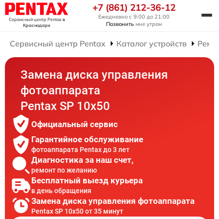
+7 (861) 212-36-12
Ежедневно с 9:00 до 21:00
Сервисный центр Pentax
в
Позвонить
мне утром
Краснодаре
Сервисный центр Pentax
Каталог устройств
Ремо
Замена диска управления
фотоаппарата
Pentax SP 10x50
Официальный сервис
Гарантийное обслуживание
фотоаппарата Pentax до 3 лет
Диагностика за наш счет,
ремонт по желанию
Бесплатный выезд курьера
в день обращения
Замена диска управления фотоаппарата
Pentax SP 10x50 от 35 минут