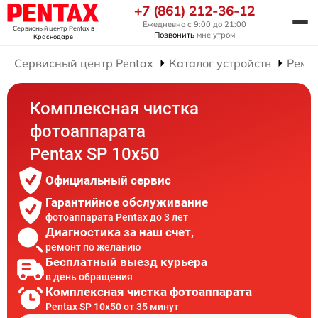
+7 (861) 212-36-12
Ежедневно с 9:00 до 21:00
Сервисный центр Pentax
в
Позвонить
мне утром
Краснодаре
Сервисный центр Pentax
Каталог устройств
Ремо
Комплексная чистка
фотоаппарата
Pentax SP 10x50
Официальный сервис
Гарантийное обслуживание
фотоаппарата Pentax до 3 лет
Диагностика за наш счет,
ремонт по желанию
Бесплатный выезд курьера
в день обращения
Комплексная чистка фотоаппарата
Pentax SP 10x50 от 35 минут