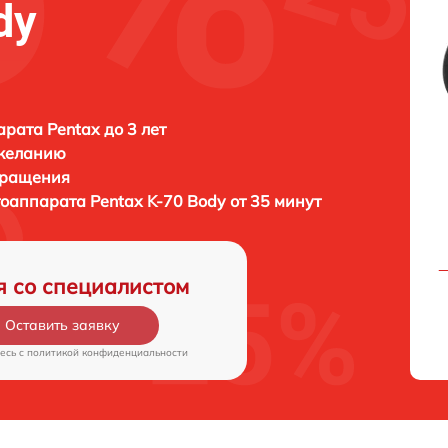
dy
рата Pentax до 3 лет
 желанию
бращения
тоаппарата
Pentax K-70 Body от 35 минут
я со специалистом
Оставить заявку
есь c
политикой конфиденциальности