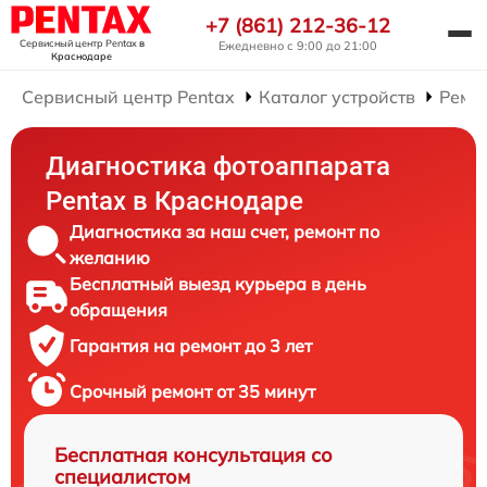
+7 (861) 212-36-12
Сервисный центр Pentax
в
Ежедневно с 9:00 до 21:00
Краснодаре
Сервисный центр Pentax
Каталог устройств
Ремо
Диагностика фотоаппарата
Pentax в Краснодаре
Диагностика за наш счет, ремонт по
желанию
Бесплатный выезд курьера в день
обращения
Гарантия на ремонт до 3 лет
Срочный ремонт от 35 минут
Бесплатная консультация со
специалистом